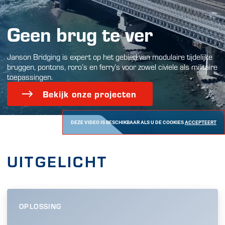
Geen brug te ver
Janson Bridging is expert op het gebied van modulaire tijdelijke
bruggen, pontons, roro’s en ferry’s voor zowel civiele als militaire
toepassingen.
Bekijk onze projecten
DEZE VIDEO IS BESCHIKBAAR ALS U DE COOKIES
ACCEPTEERT
UITGELICHT
OPLOSSING